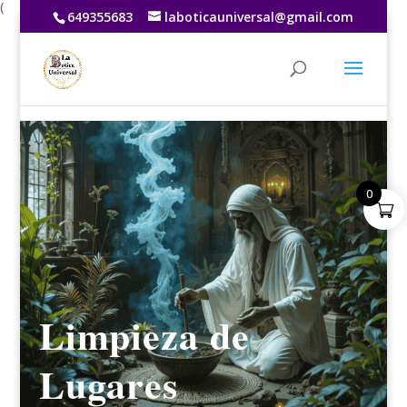
(
649355683
laboticauniversal@gmail.com
0
Limpieza de
Lugares