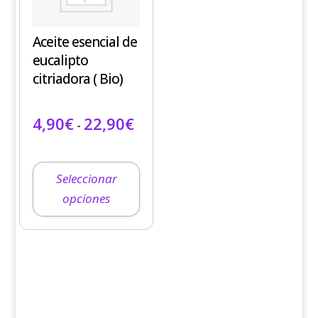
múltiples
variantes.
Aceite esencial de
Las
eucalipto
opciones
citriadora ( Bio)
se
pueden
Rango de precios: desde 4,90€ 
4,90
€
22,90
€
elegir
-
IVA incluido
en
la
página
Seleccionar
de
opciones
producto