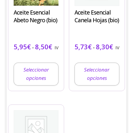
variantes.
variantes.
Aceite Esencial
Aceite Esencial
Las
Las
Abeto Negro (bio)
Canela Hojas (bio)
opciones
opciones
se
se
pueden
pueden
Rango de precios: desde 5,95€ ha
Rango de
5,95
€
8,50
€
5,73
€
8,30
€
elegir
elegir
-
-
IVA incluido
IVA incl
en
en
la
la
página
página
Seleccionar
Seleccionar
de
de
opciones
opciones
producto
producto
Este
producto
tiene