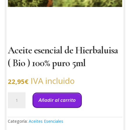
Aceite esencial de Hierbaluisa
( Bio ) 100% puro 5ml
IVA incluido
22,95
€
Aceite
esencial
Añadir al carrito
de
Hierbaluisa
(
Bio
Categoría:
Aceites Esenciales
)
100%