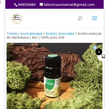
(
649355683
laboticauniversal@gmail.com
Tienda
/
Aromaterapia
/
Aceites Esenciales
/ Aceite esencial
de Hierbaluisa ( Bio ) 100% puro 5ml
0