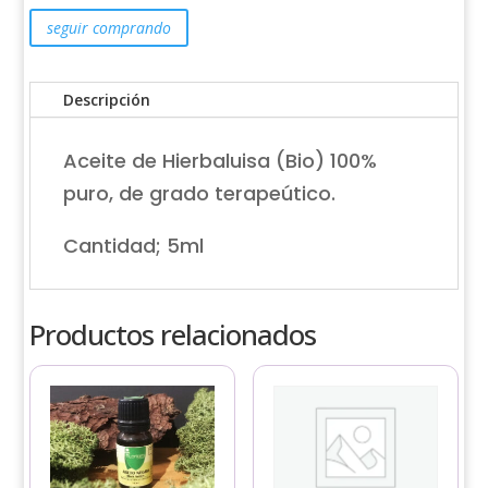
puro
5ml
seguir comprando
cantidad
Descripción
Aceite de Hierbaluisa (Bio) 100%
puro, de grado terapeútico.
Cantidad; 5ml
Productos relacionados
Este
Este
producto
producto
tiene
tiene
múltiples
múltiples