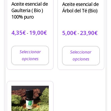
Aceite esencial de
Aceite esencial de
Las
Las
Gaulteria ( Bio )
Árbol del Té (Bio)
opciones
opciones
100% puro
se
se
pueden
pueden
Rango de precios: desde 4,35€ 
Rango 
4,35
€
19,00
€
5,00
€
23,90
€
elegir
elegir
-
-
IVA incluido
IVA in
en
en
la
la
página
página
Seleccionar
Seleccionar
de
de
opciones
opciones
producto
producto
Este
producto
tiene
múltiples