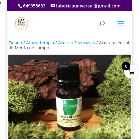
(
649355683
laboticauniversal@gmail.com
Tienda
/
Aromaterapia
/
Aceites Esenciales
/ Aceite esencial
de Menta de campo
0