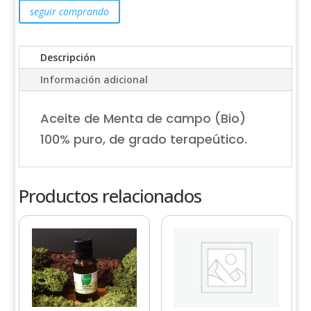
seguir comprando
Descripción
Información adicional
Aceite de Menta de campo (Bio)
100% puro, de grado terapeútico.
Productos relacionados
Este
Este
producto
producto
tiene
tiene
múltiples
múltiples
variantes.
variantes.