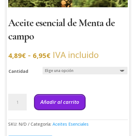
Aceite esencial de Menta de
campo
Rango
-
IVA incluido
4,89
€
6,95
€
de
precios:
desde
4,89€
Cantidad
hasta
6,95€
Aceite
esencial
Añadir al carrito
de
Menta
de
campo
SKU:
N/D
Categoría:
Aceites Esenciales
cantidad