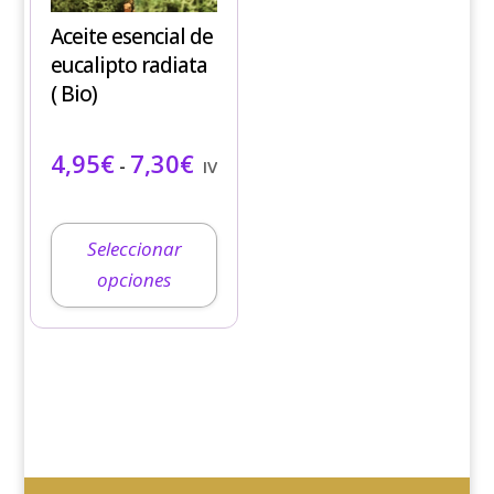
variantes.
Aceite esencial de
Las
eucalipto radiata
opciones
( Bio)
se
pueden
Rango de precios: desde 4,95€ ha
4,95
€
7,30
€
elegir
-
IVA incluido
en
la
página
Seleccionar
de
opciones
producto