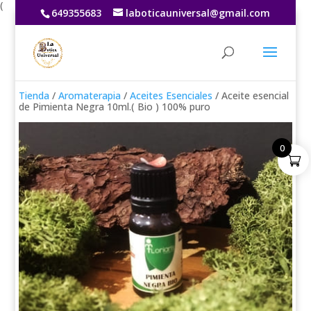
(
649355683
laboticauniversal@gmail.com
Tienda
/
Aromaterapia
/
Aceites Esenciales
/ Aceite esencial
de Pimienta Negra 10ml.( Bio ) 100% puro
0