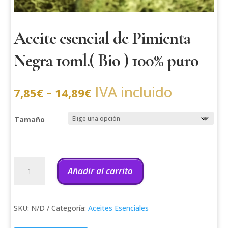
Aceite esencial de Pimienta
Negra 10ml.( Bio ) 100% puro
Rango
-
IVA incluido
7,85
€
14,89
€
de
precios:
desde
7,85€
Tamaño
hasta
14,89€
Aceite
esencial
Añadir al carrito
de
Pimienta
Negra
10ml.
SKU:
N/D
Categoría:
Aceites Esenciales
(
Bio
)