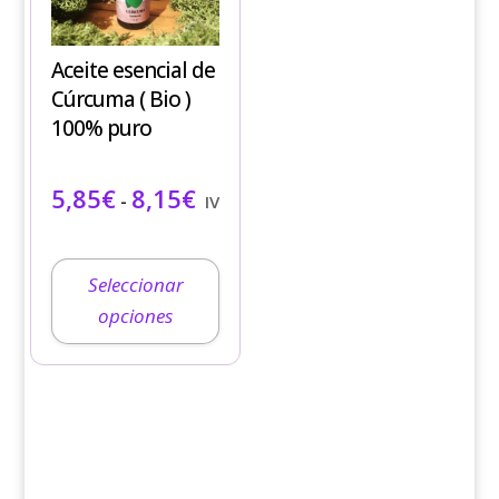
múltiples
variantes.
Aceite esencial de
Las
Cúrcuma ( Bio )
opciones
100% puro
se
pueden
Rango de precios: desde 5,85€ ha
5,85
€
8,15
€
elegir
-
IVA incluido
en
la
página
Seleccionar
de
opciones
producto