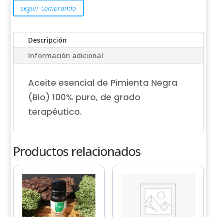
100%
seguir comprando
puro
cantidad
Descripción
Información adicional
Aceite esencial de Pimienta Negra
(Bio) 100% puro, de grado
terapéutico.
Productos relacionados
Este
Este
producto
producto
tiene
tiene