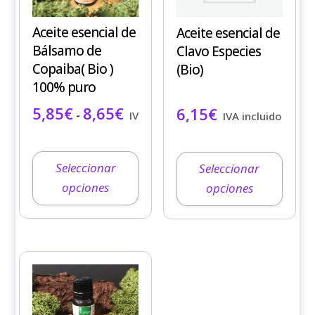
múltiples
múltiples
variantes.
variantes.
Aceite esencial de
Aceite esencial de
Las
Las
Bálsamo de
Clavo Especies
opciones
opciones
Copaiba( Bio )
(Bio)
se
se
100% puro
pueden
pueden
Rango de precios: desde 5,85€ ha
5,85
€
8,65
€
6,15
€
elegir
elegir
-
IVA incluido
IVA incluido
en
en
la
la
página
página
Seleccionar
Seleccionar
de
de
opciones
opciones
producto
producto
Este
producto
tiene