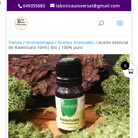
(
649355683
laboticauniversal@gmail.com
Tienda
/
Aromaterapia
/
Aceites Esenciales
/ Aceite esencial
de Ravintsara 10ml.( Bio ) 100% puro
0