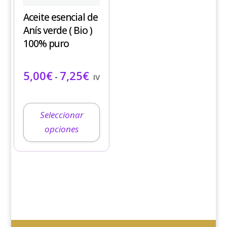
variantes.
Aceite esencial de
Las
Anís verde ( Bio )
opciones
100% puro
se
pueden
Rango de precios: desde 5,00€ ha
5,00
€
7,25
€
elegir
-
IVA incluido
en
la
página
Seleccionar
de
opciones
producto