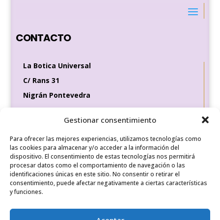
CONTACTO
La Botica Universal
C/ Rans 31
Nigrán Pontevedra
36370
Gestionar consentimiento
Tel de contacto
649 35 56 83
Para ofrecer las mejores experiencias, utilizamos tecnologías como
las cookies para almacenar y/o acceder a la información del
dispositivo. El consentimiento de estas tecnologías nos permitirá
procesar datos como el comportamiento de navegación o las
identificaciones únicas en este sitio. No consentir o retirar el
REDES SOCIALES
consentimiento, puede afectar negativamente a ciertas características
y funciones.
Aceptar