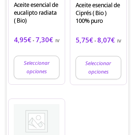
Aceite esencial de
Aceite esencial de
Las
Las
eucalipto radiata
Ciprés ( Bio )
opciones
opciones
( Bio)
100% puro
se
se
pueden
pueden
Rango de precios: desde 4,95€ ha
Rango de
4,95
€
7,30
€
5,75
€
8,07
€
elegir
elegir
-
-
IVA incluido
IVA incl
en
en
la
la
página
página
Seleccionar
Seleccionar
de
de
opciones
opciones
producto
producto
Este
producto
tiene
múltiples