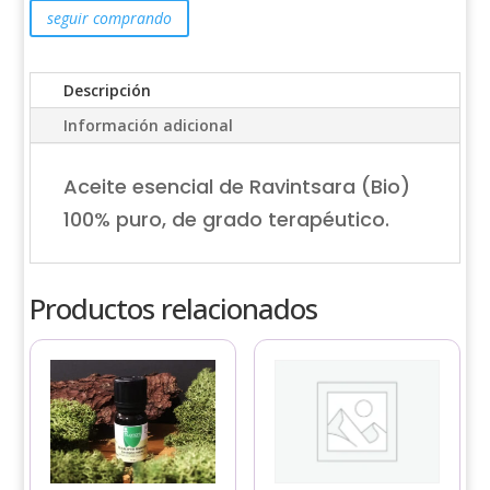
puro
seguir comprando
cantidad
Descripción
Información adicional
Aceite esencial de Ravintsara (Bio)
100% puro, de grado terapéutico.
Productos relacionados
Este
Este
producto
producto
tiene
tiene
múltiples
múltiples
variantes.
variantes.