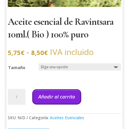
Aceite esencial de Ravintsara
10ml.( Bio ) 100% puro
Rango
-
IVA incluido
5,75
€
8,50
€
de
precios:
desde
5,75€
Tamaño
hasta
8,50€
Aceite
esencial
Añadir al carrito
de
Ravintsara
10ml.
(
SKU:
N/D
Categoría:
Aceites Esenciales
Bio
)
100%