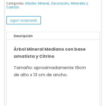
Amatista
Categorías:
Arboles Mineral
,
Decoración
,
Minerales y
y
Cuarzos
Citrino
16x13cm
cantidad
seguir comprando
Descripción
Árbol Mineral Mediano con base
amatista y Citrino
Tamaño: aproximadamente 16cm
de alto x 13 cm de ancho.