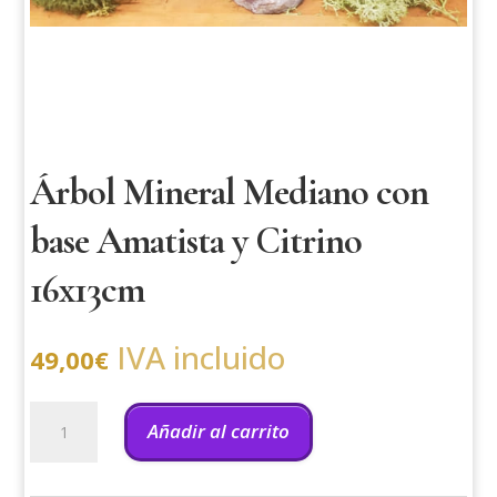
Árbol Mineral Mediano con
base Amatista y Citrino
16x13cm
IVA incluido
49,00
€
Árbol
Mineral
Añadir al carrito
Mediano
con
base