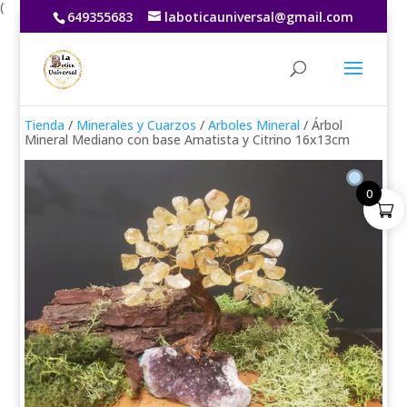
(
649355683
laboticauniversal@gmail.com
Tienda
/
Minerales y Cuarzos
/
Arboles Mineral
/ Árbol
Mineral Mediano con base Amatista y Citrino 16x13cm
0