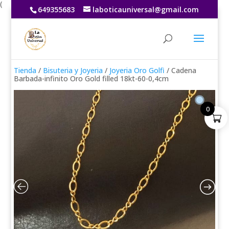
(
649355683
laboticauniversal@gmail.com
Tienda
/
Bisuteria y Joyeria
/
Joyeria Oro Golfi
/ Cadena
Barbada-infinito Oro Gold filled 18kt-60-0,4cm
0