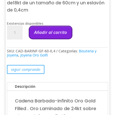
de18kt de un tamaño de 60cm y un eslavón
de 0,4cm
Existencias disponibles
Cadena
Barbada-
Añadir al carrito
infinito
Oro
Gold
filled
SKU:
CAD-BARINF-GF-60-0,4
Categorías:
Bisuteria y
18kt-
Joyeria
,
Joyeria Oro Golfi
60-
0,4cm
cantidad
seguir comprando
Descripción
Cadena Barbada-infinito Oro Gold
Filled . Oro Laminado de 24kt sobre