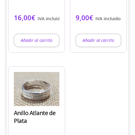
16,00
€
9,00
€
IVA incluido
IVA incluido
Añadir al carrito
Añadir al carrito
Este
producto
tiene
múltiples
variantes.
Anillo Atlante de
Las
Plata
opciones
se