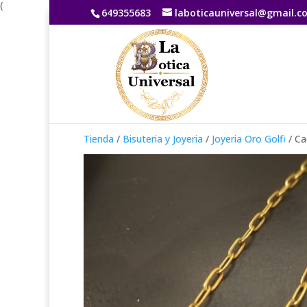
(
649355683
laboticauniversal@gmail.c
Tienda
/
Bisuteria y Joyeria
/
Joyeria Oro Golfi
/ Ca