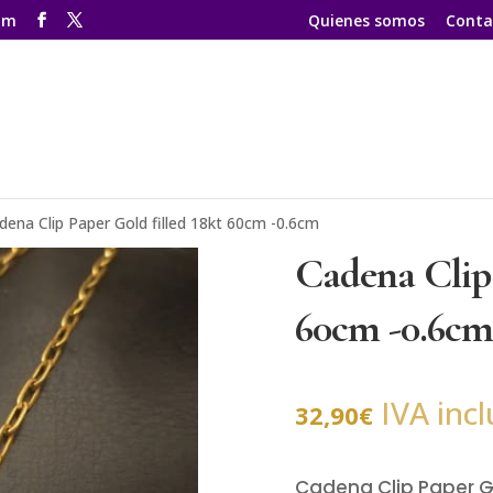
om
Quienes somos
Conta
dena Clip Paper Gold filled 18kt 60cm -0.6cm
Cadena Clip 
60cm -0.6cm
IVA incl
32,90
€
Cadena Clip Paper Go