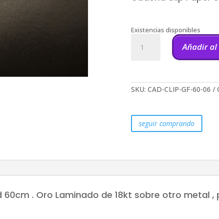
Existencias disponibles
Cadena
Clip
Añadir al
Paper
Gold
filled
18kt
60cm
SKU:
CAD-CLIP-GF-60-06
-0.6cm
cantidad
seguir comprando
d 60cm . Oro Laminado de 18kt sobre otro metal , 