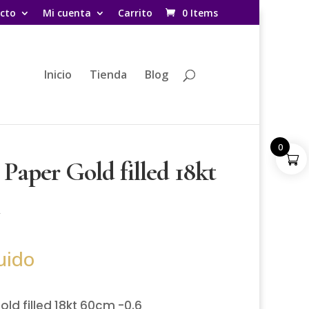
cto
Mi cuenta
Carrito
0 Items
Inicio
Tienda
Blog
0
Paper Gold filled 18kt
uido
ld filled 18kt 60cm -0.6