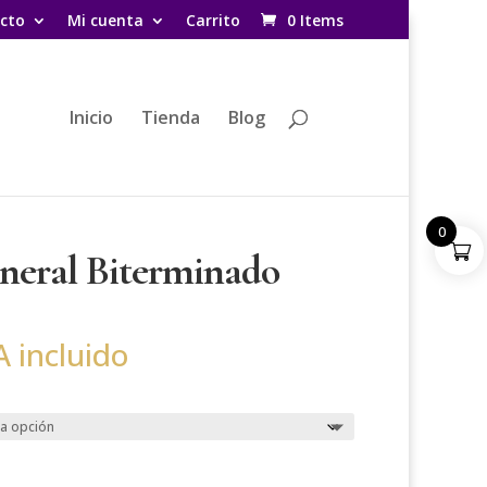
cto
Mi cuenta
Carrito
0 Items
Inicio
Tienda
Blog
0
neral Biterminado
ngo
A incluido
cios:
sde
50€
sta
00€