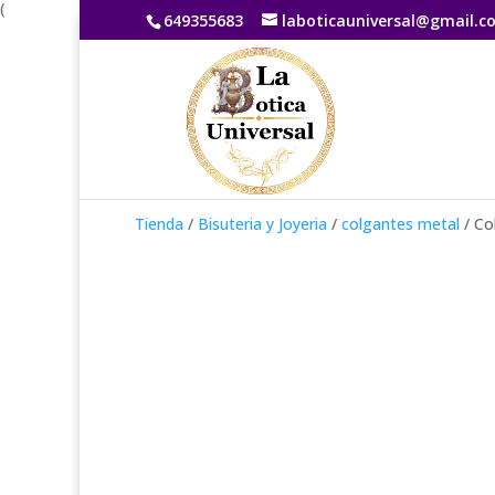
(
649355683
laboticauniversal@gmail.c
Tienda
/
Bisuteria y Joyeria
/
colgantes metal
/ Co