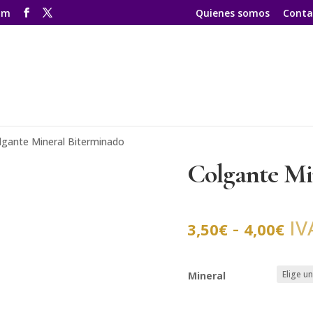
om
Quienes somos
Conta
lgante Mineral Biterminado
Colgante Mi
Ra
-
IV
3,50
€
4,00
€
de
pre
de
3,
Mineral
ha
4,