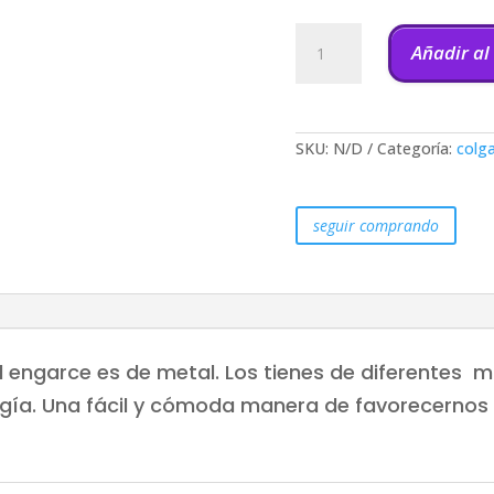
Colgante
Mineral
Añadir al
Biterminado
cantidad
SKU:
N/D
Categoría:
colg
seguir comprando
l
l engarce es de metal. Los tienes de diferentes m
rgía. Una fácil y cómoda manera de favorecernos 