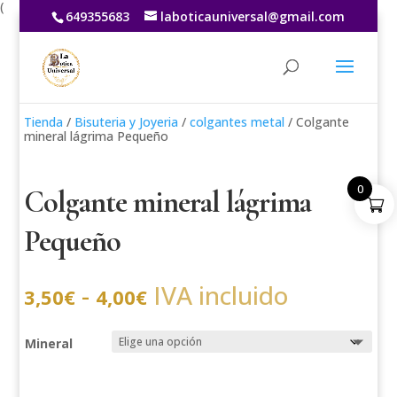
(
649355683
laboticauniversal@gmail.com
Tienda
/
Bisuteria y Joyeria
/
colgantes metal
/ Colgante
mineral lágrima Pequeño
0
Colgante mineral lágrima
Pequeño
Rango
-
IVA incluido
3,50
€
4,00
€
de
precios:
desde
3,50€
Mineral
hasta
4,00€