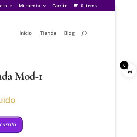
cto
Mi cuenta
Carrito
0 Items
Inicio
Tienda
Blog
0
ada Mod-1
uido
 carrito