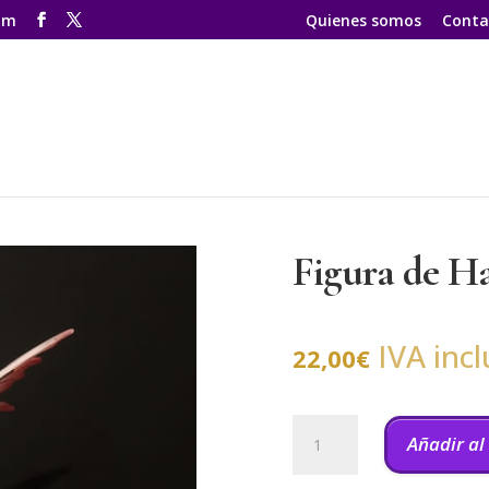
om
Quienes somos
Conta
Figura de H
IVA incl
22,00
€
Figura
de
Añadir al
Hada
Mod-