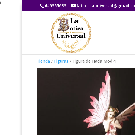
(
649355683
laboticauniversal@gmail.c
Tienda
/
Figuras
/ Figura de Hada Mod-1