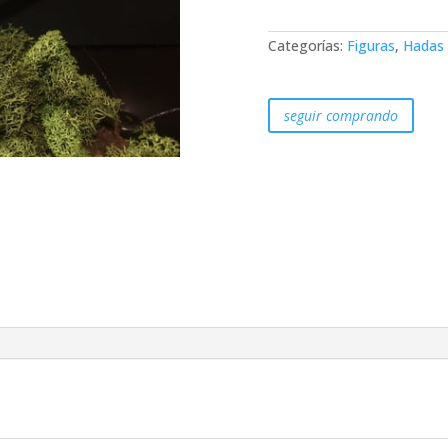
1
cantidad
Categorías:
Figuras
,
Hadas 
seguir comprando