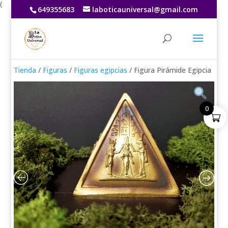
(
649355683
laboticauniversal@gmail.com
Tienda
/
Figuras
/
Figuras egipcias
/ Figura Pirámide Egipcia
0