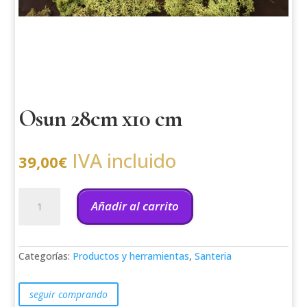
Osun 28cm x10 cm
IVA incluido
39,00
€
Osun
28cm
Añadir al carrito
x10
cm
cantidad
Categorías:
Productos y herramientas
,
Santeria
seguir comprando