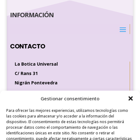
INFORMACIÓN
CONTACTO
La Botica Universal
C/ Rans 31
Nigrán Pontevedra
36370
Gestionar consentimiento
Tel de contacto
649 35 56 83
Para ofrecer las mejores experiencias, utilizamos tecnologías como
las cookies para almacenar y/o acceder a la información del
dispositivo. El consentimiento de estas tecnologías nos permitirá
procesar datos como el comportamiento de navegación o las
identificaciones únicas en este sitio. No consentir o retirar el
REDES SOCIALES
consentimiento, puede afectar negativamente a ciertas características