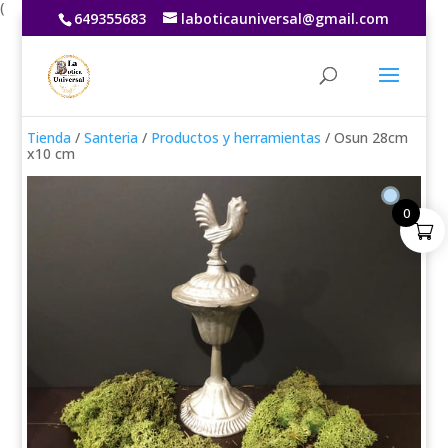
(
649355683
laboticauniversal@gmail.com
Tienda
/
Santeria
/
Productos y herramientas
/ Osun 28cm
x10 cm
0