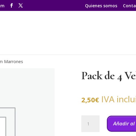
om
Quienes somos
Conta
cm Marrones
Pack de 4 V
IVA inclu
2,50
€
Pack
de
Añadir al
4
Velas