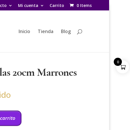
cto
Mi cuenta
Carrito
0 Items
Inicio
Tienda
Blog
0
elas 20cm Marrones
ido
 carrito