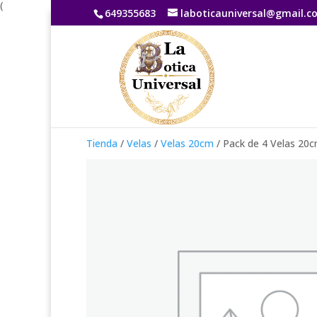
(
649355683
laboticauniversal@gmail.c
Tienda
/
Velas
/
Velas 20cm
/ Pack de 4 Velas 20