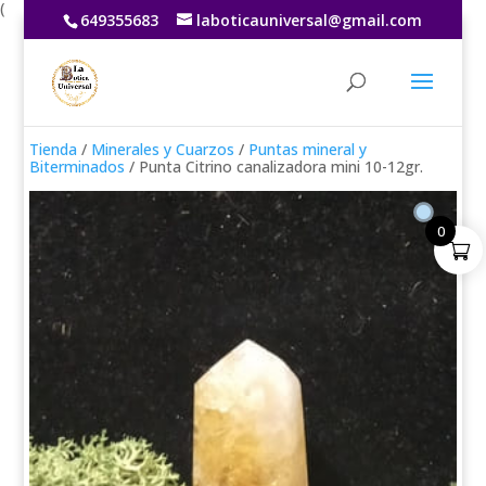
(
649355683
laboticauniversal@gmail.com
Tienda
/
Minerales y Cuarzos
/
Puntas mineral y
Biterminados
/ Punta Citrino canalizadora mini 10-12gr.
0