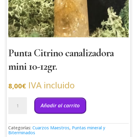
Punta Citrino canalizadora
mini 10-12gr.
IVA incluido
8,00
€
Punta
Citrino
Añadir al carrito
canalizadora
mini
10-
12gr.
Categorías:
Cuarzos Maestros
,
Puntas mineral y
cantidad
Biterminados