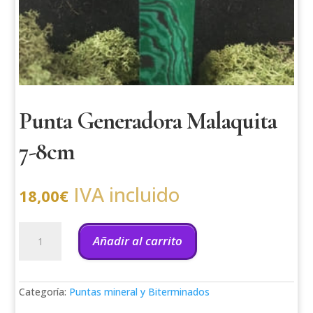
Punta Generadora Malaquita
7-8cm
IVA incluido
18,00
€
Punta
Generadora
Añadir al carrito
Malaquita
7-
8cm
cantidad
Categoría:
Puntas mineral y Biterminados