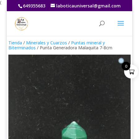
(
649355683
laboticauniversal@gmail.com
Tienda
/
Minerales y Cuarzos
/
Puntas mineral y
Biterminados
/ Punta Generadora Malaquita 7-8cm
0