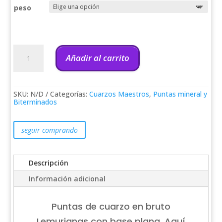
desde
65,00€
peso
hasta
104,40€
Puntas
Cuarzo
Añadir al carrito
Lemuriano
en
bruto
cantidad
SKU:
N/D
Categorías:
Cuarzos Maestros
,
Puntas mineral y
Biterminados
seguir comprando
Descripción
Información adicional
Puntas de cuarzo en bruto
Lemurianas con base plana. Aquí