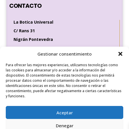
CONTACTO
La Botica Universal
C/ Rans 31
Nigrán Pontevedra
36370
Gestionar consentimiento
Tel de contacto
649 35 56 83
Para ofrecer las mejores experiencias, utilizamos tecnologías como
las cookies para almacenar y/o acceder a la información del
dispositivo. El consentimiento de estas tecnologías nos permitirá
procesar datos como el comportamiento de navegación o las
identificaciones únicas en este sitio. No consentir o retirar el
REDES SOCIALES
consentimiento, puede afectar negativamente a ciertas características
y funciones.
Aceptar
Denegar