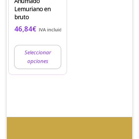
Ahumado
opciones
Lemuriano en
se
bruto
pueden
46,84
€
elegir
IVA incluido
en
la
página
Seleccionar
de
opciones
producto