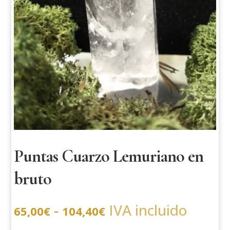
Puntas Cuarzo Lemuriano en
bruto
Rango
-
IVA incluido
65,00
€
104,40
€
de
precios: