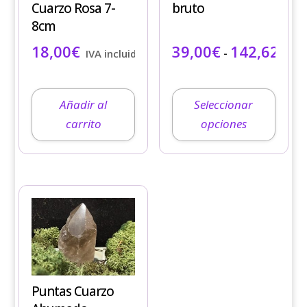
Cuarzo Rosa 7-
bruto
se
8cm
pueden
Ran
18,00
€
39,00
€
142,62
€
elegir
-
IVA incluido
IV
en
la
página
Añadir al
Seleccionar
de
carrito
opciones
producto
Este
producto
tiene
múltiples
variantes.
Puntas Cuarzo
Las