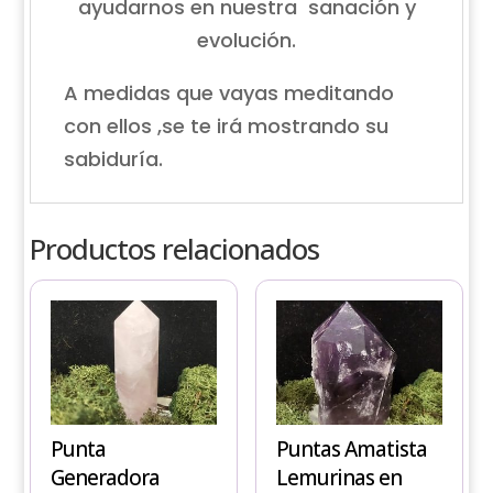
ayudarnos en nuestra sanación y
evolución.
A medidas que vayas meditando
con ellos ,se te irá mostrando su
sabiduría.
Productos relacionados
Este
producto
tiene
múltiples
variantes.
Punta
Puntas Amatista
Las
Generadora
Lemurinas en
opciones