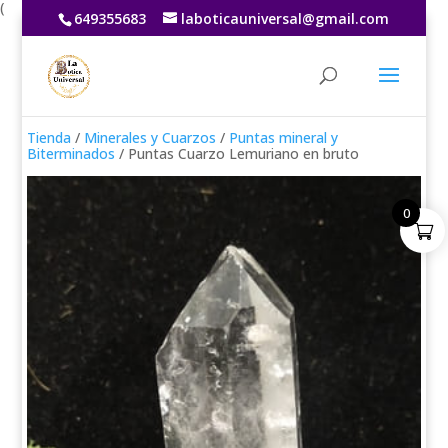
(
649355683
laboticauniversal@gmail.com
Tienda
/
Minerales y Cuarzos
/
Puntas mineral y
Biterminados
/ Puntas Cuarzo Lemuriano en bruto
0