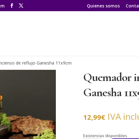
om
Quienes somos
Conta
ncienso de reflujo Ganesha 11x9cm
Quemador in
Ganesha 11
IVA incl
12,99
€
Existencias disponibles