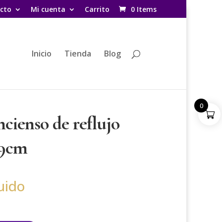
cto
Mi cuenta
Carrito
0 Items
Inicio
Tienda
Blog
0
cienso de reflujo
x9cm
uido