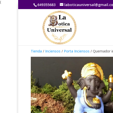
(
649355683
laboticauniversal@gmail.c
Tienda
/
Inciensos
/
Porta Inciensos
/ Quemador i