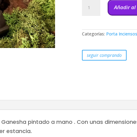
Quemador
incienso
Añadir al
de
reflujo
Ganesha
11x9cm
cantidad
Categorías:
Porta Incienso
seguir comprando
e Ganesha pintado a mano . Con unas dimension
er estancia.