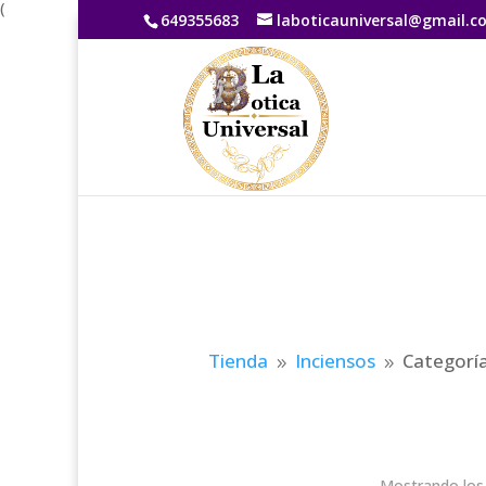
(
649355683
laboticauniversal@gmail.c
Tienda
Inciensos
Categoría
9
9
Mostrando los 