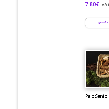
7,80
€
IVA 
Añadir 
Este
producto
tiene
múltiples
variantes.
Las
opciones
Palo Santo
se
pueden