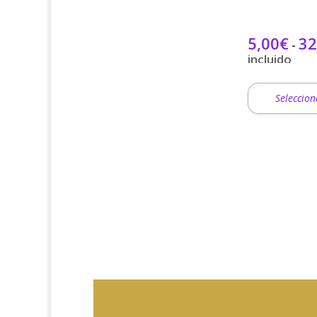
elegir
en
la
5,00
€
32
-
página
incluido
de
producto
Seleccion