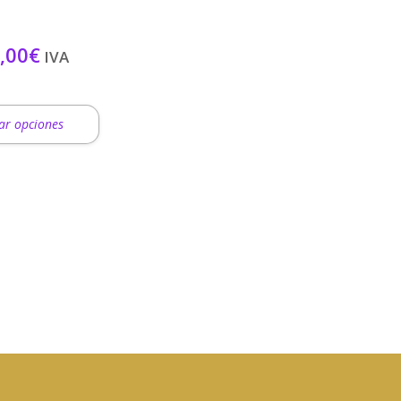
Rango
,00
€
IVA
de
precios:
desde
5,00€
ar opciones
hasta
32,00€