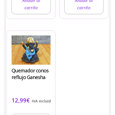
Añadir al
Añadir al
carrito
carrito
Quemador conos
reflujo Ganesha
12,99
€
IVA incluido