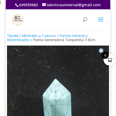
(
649355683
laboticauniversal@gmail.com
Tienda
/
Minerales y Cuarzos
/
Puntas mineral y
Biterminados
/ Punta Generadora Turquenita 7-8cm
0