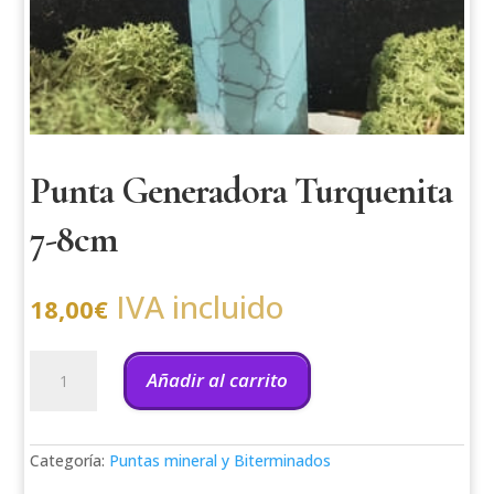
Punta Generadora Turquenita
7-8cm
IVA incluido
18,00
€
Punta
Generadora
Añadir al carrito
Turquenita
7-
8cm
cantidad
Categoría:
Puntas mineral y Biterminados